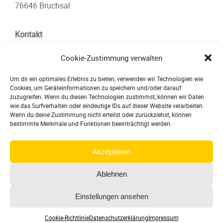
76646 Bruchsal
Kontakt
info@ht-bauservice.de
Cookie-Zustimmung verwalten
07251- 3924433
Um dir ein optimales Erlebnis zu bieten, verwenden wir Technologien wie
Cookies, um Geräteinformationen zu speichern und/oder darauf
zuzugreifen. Wenn du diesen Technologien zustimmst, können wir Daten
Rechtliches
wie das Surfverhalten oder eindeutige IDs auf dieser Website verarbeiten.
Wenn du deine Zustimmung nicht erteilst oder zurückziehst, können
Impressum
bestimmte Merkmale und Funktionen beeinträchtigt werden.
Datenschutz
Akzeptieren
Cookie-Richtlinie (EU)
Ablehnen
Einstellungen ansehen
© 2024, HT Bauservice GmbH
Cookie-Richtlinie
Datenschutzerklärung
Impressum